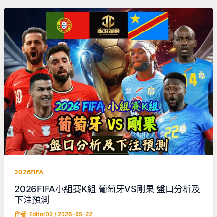
2026FIFA
2026FIFA小組賽K組 葡萄牙VS剛果 盤口分析及
下注預測
作者:
Editor02
/
2026-05-22