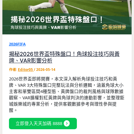
2026FIFA
揭秘2026世界盃特殊盤口！角球投注技巧與黃
牌、VAR影響分析
作者:
Editor05
/
2026-05-14
2026世界盃即將開賽，本文深入解析角球投注技巧和黃
牌、VAR 3大特殊盤口完整玩法與分析邏輯，涵蓋角球大小
主客和單雙區間4種型態、黃牌盤口的裁判風格與球隊數據
觀察、VAR擴權對紅黃牌與角球判決的連動影響，並整理鉅
城娛樂城的專業分析，提供客觀數據參考與理性參與提
醒。
expand_circle_right
立即登入天天加碼 8888