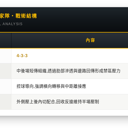
哥國家隊・戰術結構
L ANALYSIS
內容
4-3-3
中後場短傳組織,透過肋部滲透與邊路回傳形成禁區壓力
控球導向,強調橫向轉移與中距離接應
外側壓上後內切配合,回收反搶維持半場壓制