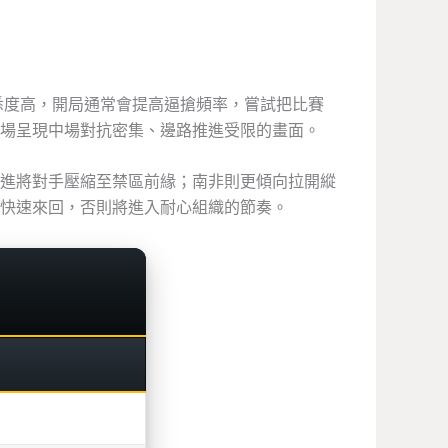
地熟悉度高，開局通常會提高逼搶頻率，嘗試把比賽
場呈現中場對抗密集、邊路推進受限的畫面。
進將對手壓縮至禁區前緣；南非則更傾向拉開縱
快速來回，否則將進入耐心組織的節奏。