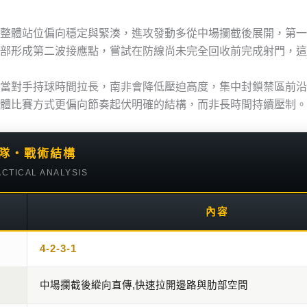
整體站位偏向穩定與緊湊，進攻發動多從中場攔截後展開，第一
部形成第二波接應點，嘗試在防線尚未完全回收前完成射門，這
當對手持球時間拉長，南非會降低壓迫高度，集中封鎖禁區前沿
體比賽方式更偏向節奏起伏明確的結構，而非長時間持續壓制。
國家隊・戰術結構
ACTICAL ANALYSIS
內容
4-2-3-1
中場攔截後縱向直傳,快速拉開邊路與肋部空間