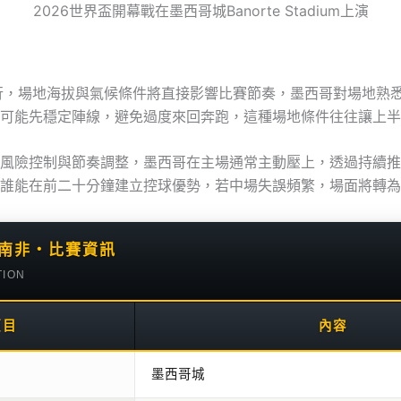
2026世界盃開幕戰在墨西哥城Banorte Stadium上演
dium舉行，場地海拔與氣候條件將直接影響比賽節奏，墨西哥對場
可能先穩定陣線，避免過度來回奔跑，這種場地條件往往讓上半
風險控制與節奏調整，墨西哥在主場通常主動壓上，透過持續推
誰能在前二十分鐘建立控球優勢，若中場失誤頻繁，場面將轉為
S 南非・比賽資訊
TION
項目
內容
墨西哥城