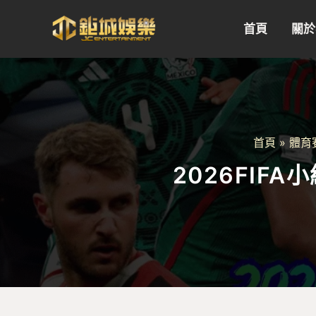
跳
至
首頁
關於
主
要
內
容
首頁
體育
2026FIF