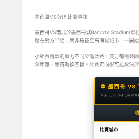
墨西哥VS南非 比賽資訊
墨西哥VS南非於墨西哥城Banorte Sta
壓在對方半場；南非遠征至高海拔城市，一開始
小組賽首戰的壓力不同於淘汰賽，雙方都需兼顧
深距離，等待轉換空檔。比賽走向很可能取決於
⚽ 墨西哥 V
MATCH INFORMA
比賽城市