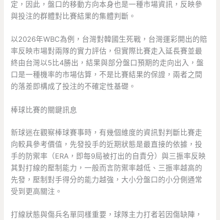
定，因此，盤口的移動方向本身也是一種市場資訊，反映參
與投注的群體對比賽結果的集體判斷。
以2026年WBC為例，台灣對韓國生死戰，台灣運彩開出的賠
率反映市場對兩隊的實力評估，但實際比賽走入延長賽並最
終由台灣以5比4勝出，結果與部分盤口預期的走向出入，盤
口是一種機率的市場估算，不是比賽結果的保證，兩者之間
的落差即構成了投注的不確定性基礎。
棒球比賽的關鍵訊息
新球迷在觀察棒球賽事時，有幾個維度的資訊對判斷比賽走
向較具參考價值，先發投手的近期狀態是最直接的依據，投
手的防禦率（ERA，即每9局被打出的自責分）與三振率反映
其對打線的壓制能力，一般而言防禦率越低、三振率越高的
先發，壓制對手得分的能力越強，大小分盤口的小分側通常
受到更高關注。
打線狀態與傷兵名單同樣重要，球隊主力打者若因傷缺陣，