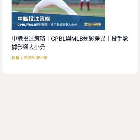
中職投注策略｜CPBL與MLB運彩差異｜投手數
據影響大小分
棒球
/
2026-06-26