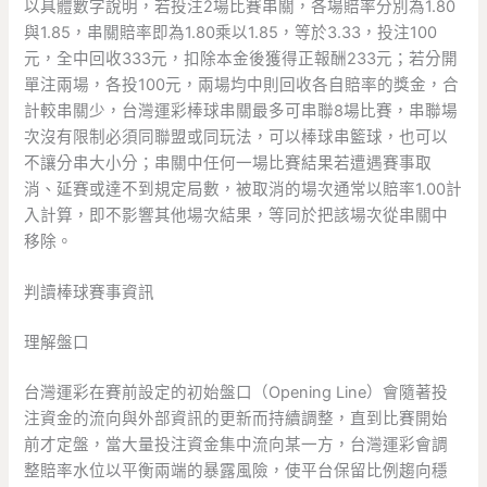
以具體數字說明，若投注2場比賽串關，各場賠率分別為1.80
與1.85，串關賠率即為1.80乘以1.85，等於3.33，投注100
元，全中回收333元，扣除本金後獲得正報酬233元；若分開
單注兩場，各投100元，兩場均中則回收各自賠率的獎金，合
計較串關少，台灣運彩棒球串關最多可串聯8場比賽，串聯場
次沒有限制必須同聯盟或同玩法，可以棒球串籃球，也可以
不讓分串大小分；串關中任何一場比賽結果若遭遇賽事取
消、延賽或達不到規定局數，被取消的場次通常以賠率1.00計
入計算，即不影響其他場次結果，等同於把該場次從串關中
移除。
判讀棒球賽事資訊
理解盤口
台灣運彩在賽前設定的初始盤口（Opening Line）會隨著投
注資金的流向與外部資訊的更新而持續調整，直到比賽開始
前才定盤，當大量投注資金集中流向某一方，台灣運彩會調
整賠率水位以平衡兩端的暴露風險，使平台保留比例趨向穩