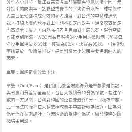
分析大小分時，投注者需要考量的變數與輸贏玩法不同，先
發投手的防禦率、該聯盟或賽事的平均得分水準、球場條件
與當日氣候都構成有效的參考維度，對台灣的中職球迷來
說，打線火爆的球隊對上牛棚不穩定的對手，通常較容易走
向高總分；反之，兩隊強打者各自面對王牌先發，得分空間
可能受到壓縮，WBC因為有嚴格的投手用球數限制（預賽每
名投手單場最多65球，複賽為80球，決賽為95球），換投頻
率遠高於一般職業聯賽，這是判讀大小分時需要特別納入的
因素。
單雙：單純奇偶分數下注
單雙（Odd/Even）是預測比賽全場總得分是單數還是偶數，
與輸贏和分差完全無關，台日大戰總分13分為單數，投注單
數的一方過關；台灣對韓國的延長賽最終9分，同樣為單數，
此一玩法的賠率在大多數棒球賽事中設計較為接近，因為奇
偶分佈在長期統計上並無明顯的規律性偏移，屬於純粹的隨
機結果判讀。