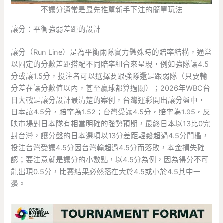
不讓分通常是最先推薦新手下注的簡單玩法
讓分：平衡強弱差距的設計
讓分（Run Line）是為平衡兩隊實力懸殊時的賠率結構，通常
以固定的分數差距搭配不同賠率組合來呈現，例如強隊讓4.5
分或讓1.5分，投注者可以選擇要跟強隊還是跟弱隊（只要輸
分差在讓分數值以內，甚至贏球都算過關）；2026年WBC台
日大戰是讓分設計最清楚的案例，台灣運彩開出讓分盤中，
日本讓4.5分，賠率為1.52；台灣受讓4.5分，賠率為1.95，反
映市場對日本隊有相當明確的強勢預期，最終日本以13比0完
封台灣，讓分盤的日本選項以13分差距輕鬆超過4.5分門檻，
投注台灣受讓4.5分因台灣輸超過4.5分而落敗，本金損失確
認；要注意就是讓分的小數點，以4.5分為例，因為得分不可
能出現0.5分，比賽結果必然落在大於4.5或小於4.5其中一
邊。