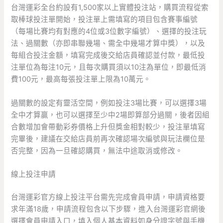
台灣運彩全台約設有1,500家以上實體投注站，購買流程從索
取棒球投注單開始，投注單上需填寫的項目包含賽事編號
（每場比賽均有對應的4位或3位數字編號）、選擇的投注玩
法、過關數（亦即串聯幾場、需全中幾場才算中獎），以及
每組合投注金額，填寫完成後交給店員確認並付款，最低投
注單位為每注10元，且每次購買須以10注為單位，即最低消
費100元，最高每張投注單上限為10萬元。
過關數的設定有靈活空間，例如投注3場比賽，可以選擇3場
全中才算贏，也可以選擇至少中2場即算部分過關，後者因組
合數增加會帶動彩券價格上升但獎金相對較少，投注單填寫
完畢後，建議在交給店員前再次確認場次編號與玩法欄位是
否完整，因為一旦確認購買，無法中途取消或修改。
線上投注申請
台灣運彩官方線上投注平台需先完成會員申請，申請資格要
求年滿18歲，申請流程包含以下步驟，進入台灣運彩官網後
選擇會員申請入口，填入個人基本資料如身分證字號與手機