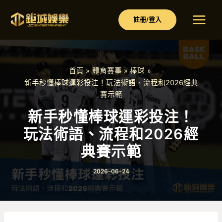
跳
至
註冊/登入
主
要
內
容
首頁
體育賽事
棒球
新手秒懂棒球運彩投注！玩法術語、流程和2026經典
賽示範
新手秒懂棒球運彩投注！
玩法術語、流程和2026經
典賽示範
2026-06-24