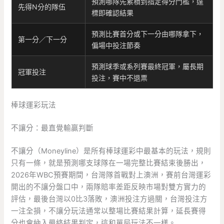
預測哪隊先累積到指定得分門檻，達
先得N分的隊伍
標即確認結果
預測比賽首分或下一分由哪隊拿下，
第一分／下一分
偏場中投注節奏
預測球季或系列賽最終冠軍，屬長期
冠軍投注
投注，賽中不退票
棒球運彩玩法
不讓分：最直覺輸贏判斷
不讓分（Moneyline）是所有棒球運彩中最基本的玩法，規則
只有一條，就是預測哪支球隊在一場完整比賽結束後勝出，
2026年WBC預賽期間，台灣隊首戰對上澳洲，賽前台灣運彩
開出的不讓分盤口中，兩隊賠率差距反映市場對雙方實力的
評估，最後台灣以0比3落敗，澳洲投注方過關，台灣投注方
一注全損，不讓分玩法通常以整場比賽結果計算，延長賽得
分也會納入最終結果判定，這和單局玩法不一樣。