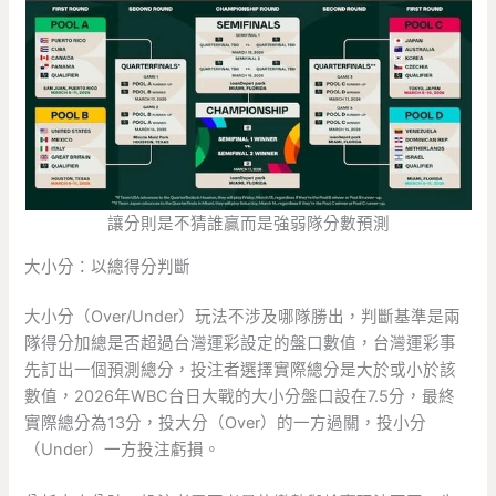
讓分則是不猜誰贏而是強弱隊分數預測
大小分：以總得分判斷
大小分（Over/Under）玩法不涉及哪隊勝出，判斷基準是兩
隊得分加總是否超過台灣運彩設定的盤口數值，台灣運彩事
先訂出一個預測總分，投注者選擇實際總分是大於或小於該
數值，2026年WBC台日大戰的大小分盤口設在7.5分，最終
實際總分為13分，投大分（Over）的一方過關，投小分
（Under）一方投注虧損。