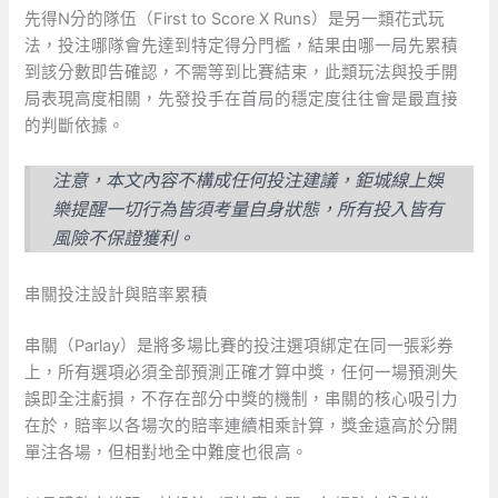
先得N分的隊伍（First to Score X Runs）是另一類花式玩
法，投注哪隊會先達到特定得分門檻，結果由哪一局先累積
到該分數即告確認，不需等到比賽結束，此類玩法與投手開
局表現高度相關，先發投手在首局的穩定度往往會是最直接
的判斷依據。
注意，本文內容不構成任何投注建議，鉅城線上娛
樂提醒一切行為皆須考量自身狀態，所有投入皆有
風險不保證獲利。
串關投注設計與賠率累積
串關（Parlay）是將多場比賽的投注選項綁定在同一張彩券
上，所有選項必須全部預測正確才算中獎，任何一場預測失
誤即全注虧損，不存在部分中獎的機制，串關的核心吸引力
在於，賠率以各場次的賠率連續相乘計算，獎金遠高於分開
單注各場，但相對地全中難度也很高。